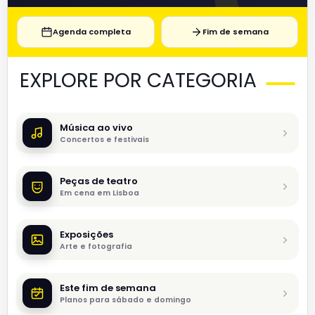
Agenda completa
Fim de semana
EXPLORE POR CATEGORIA
Música ao vivo
Concertos e festivais
Peças de teatro
Em cena em Lisboa
Exposições
Arte e fotografia
Este fim de semana
Planos para sábado e domingo