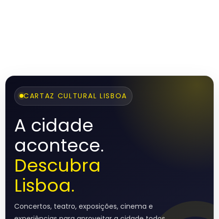
CARTAZ CULTURAL LISBOA
A cidade
acontece.
Descubra
Lisboa.
Concertos, teatro, exposições, cinema e
experiências para aproveitar a cidade todos