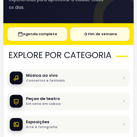
os dias.
Agenda completa
Fim de semana
EXPLORE POR CATEGORIA
Música ao vivo
Concertos e festivais
Peças de teatro
Em cena em Lisboa
Exposições
Arte e fotografia