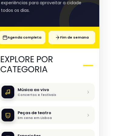
experiências para aproveitar a cidade
todos os dias.
Agenda completa
Fim de semana
EXPLORE POR
CATEGORIA
Música ao vivo
Concertos e festivais
Peças de teatro
Em cena em Lisboa
Exposições