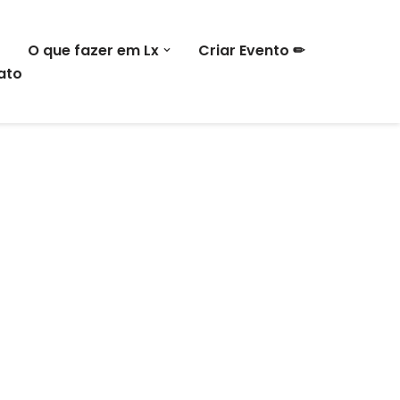
O que fazer em Lx
Criar Evento ✏
ato