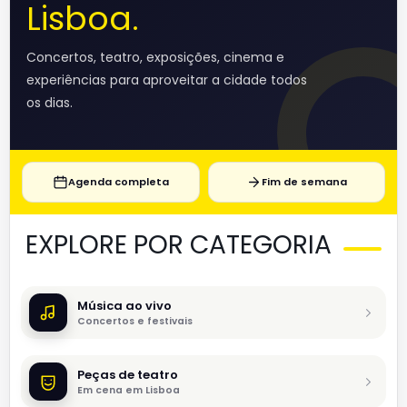
Lisboa.
Concertos, teatro, exposições, cinema e
experiências para aproveitar a cidade todos
os dias.
Agenda completa
Fim de semana
EXPLORE POR CATEGORIA
Música ao vivo
Concertos e festivais
Peças de teatro
Em cena em Lisboa