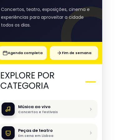
Concertos, teatro, exposições, cinema e
experiências para aproveitar a cidade
todos os dias.
Agenda completa
Fim de semana
EXPLORE POR
CATEGORIA
Música ao vivo
Concertos e festivais
Peças de teatro
Em cena em Lisboa