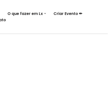
O que fazer em Lx
Criar Evento ✏
ato