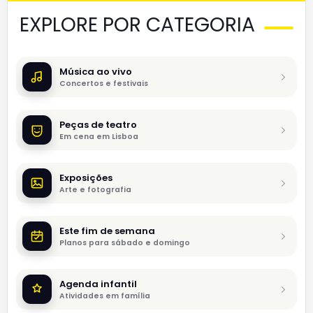
EXPLORE POR CATEGORIA
Música ao vivo
Concertos e festivais
Peças de teatro
Em cena em Lisboa
Exposições
Arte e fotografia
Este fim de semana
Planos para sábado e domingo
Agenda infantil
Atividades em família