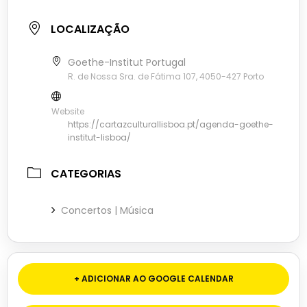
LOCALIZAÇÃO
Goethe-Institut Portugal
R. de Nossa Sra. de Fátima 107, 4050-427 Porto
Website
https://cartazculturallisboa.pt/agenda-goethe-
institut-lisboa/
CATEGORIAS
Concertos | Música
+ ADICIONAR AO GOOGLE CALENDAR