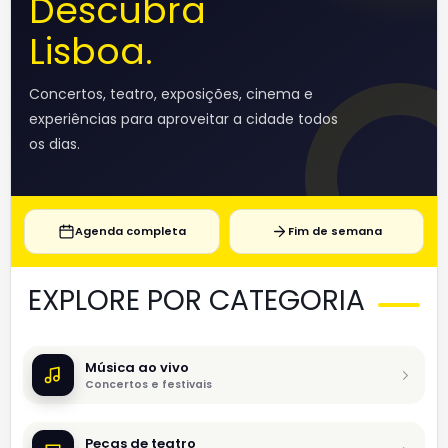
Descubra
Lisboa.
Concertos, teatro, exposições, cinema e
experiências para aproveitar a cidade todos
os dias.
Agenda completa
Fim de semana
EXPLORE POR CATEGORIA
Música ao vivo
Concertos e festivais
Peças de teatro