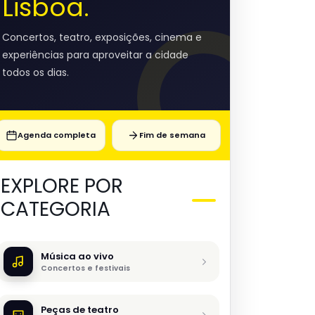
Lisboa.
Concertos, teatro, exposições, cinema e
experiências para aproveitar a cidade
todos os dias.
Agenda completa
Fim de semana
EXPLORE POR
CATEGORIA
Música ao vivo
Concertos e festivais
Peças de teatro