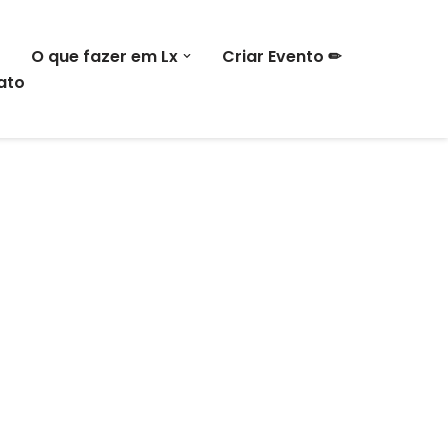
O que fazer em Lx
Criar Evento ✏
ato