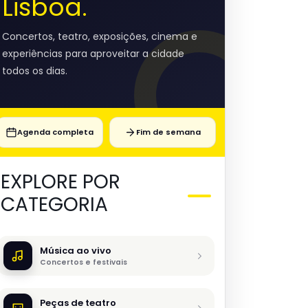
Lisboa.
Concertos, teatro, exposições, cinema e
experiências para aproveitar a cidade
todos os dias.
Agenda completa
Fim de semana
EXPLORE POR
CATEGORIA
Música ao vivo
Concertos e festivais
Peças de teatro