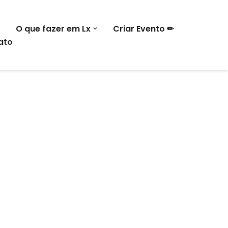
O que fazer em Lx
Criar Evento ✏
ato