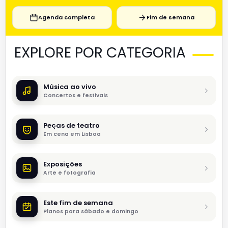
Agenda completa
Fim de semana
EXPLORE POR CATEGORIA
Música ao vivo
Concertos e festivais
Peças de teatro
Em cena em Lisboa
Exposições
Arte e fotografia
Este fim de semana
Planos para sábado e domingo