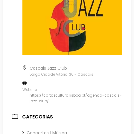
Cascais Jazz Club
Largo Cidade Vitória, 36 - Cascais
Website
https://cartazculturallisboa.pt/agenda-cascais-
jazz-club/
CATEGORIAS
Concertos | Música