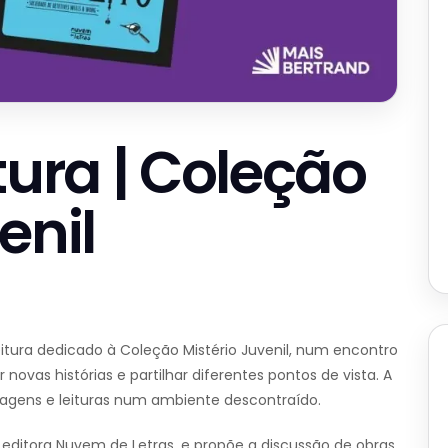
tura | Coleção
enil
eitura dedicado à Coleção Mistério Juvenil, num encontro
novas histórias e partilhar diferentes pontos de vista. A
onagens e leituras num ambiente descontraído.
 editora Nuvem de Letras, e propõe a discussão de obras