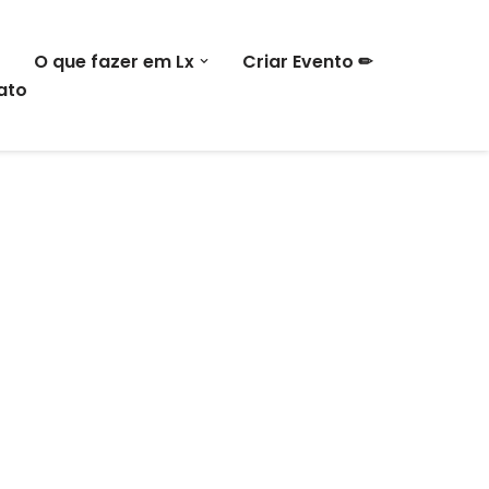
O que fazer em Lx
Criar Evento ✏
ato