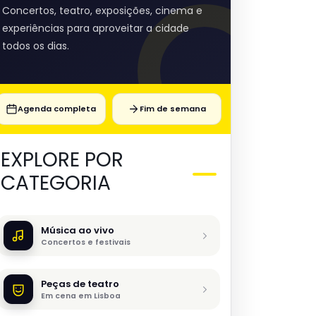
Concertos, teatro, exposições, cinema e
experiências para aproveitar a cidade
todos os dias.
Agenda completa
Fim de semana
EXPLORE POR
CATEGORIA
Música ao vivo
Concertos e festivais
Peças de teatro
Em cena em Lisboa