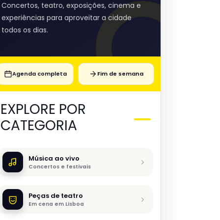
Concertos, teatro, exposições, cinema e
experiências para aproveitar a cidade
todos os dias.
Agenda completa
Fim de semana
EXPLORE POR
CATEGORIA
Música ao vivo
Concertos e festivais
Peças de teatro
Em cena em Lisboa