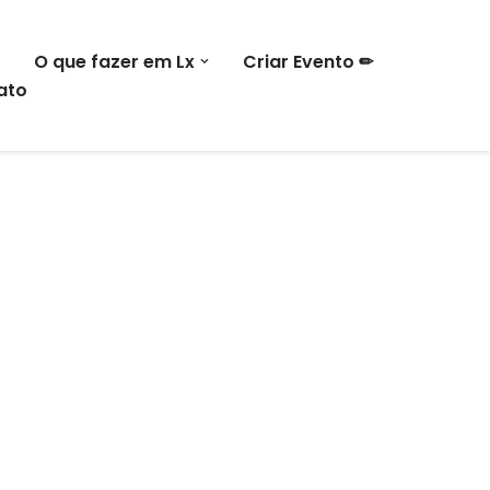
O que fazer em Lx
Criar Evento ✏
ato