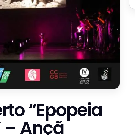
rto “Epopeia
 – Ançã