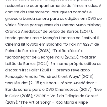
residente no acompanhamento de filmes mudos. A
convite da Cinemateca Portuguesa compôs e
gravou a banda sonora para as edições em DVD de
vários filmes portugueses do Cinema Mudo: “Lisboa,
Crónica Anedótica” de Leitão de Barros (2O17),
tendo ganho uma – Menção Honrosa no Festival Il
Cinema Ritrovato em Bolonha; “O Táxi n.º 9297” de
Reinaldo Ferreira (2O18); “Frei Bonifácio” e
“Barbanegra” de Georges Pallu (2O2O); “Nazaré”
Leitão de Barros (2O21). Em nome próprio editou os
discos: “First Falls” (2O11) — prémio revelação
Fundação Amália; “Hundred Silent Ways” (2O13);
“Inquiétude” (2O15); “Lisboa, Crónica Anedótica” –
Banda sonora para o DVD Cinemateca (2O17); “Live
in Oslo” (2O18); “ØCRE – Vol.1 da Trilogia da Cores”
(2O19); “The Art of Song” – Rita Maria e Filipe