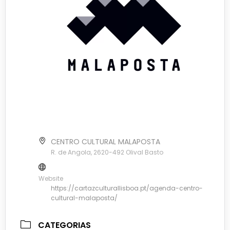
CENTRO CULTURAL MALAPOSTA
R. de Angola, 2620-492 Olival Basto
Website
https://cartazculturallisboa.pt/agenda-centro-
cultural-malaposta/
CATEGORIAS