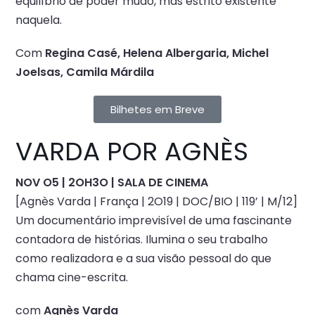
equilíbrio de poder mudo, mas estrito existente
naquela.
Com
Regina Casé, Helena Albergaria, Michel
Joelsas, Camila Márdila
Bilhetes em Breve
VARDA POR AGNÈS
NOV O5 | 2OH3O | SALA DE CINEMA
[Agnès Varda | França | 2O19 | DOC/BIO | 119’ | M/12]
Um documentário imprevisível de uma fascinante
contadora de histórias. Ilumina o seu trabalho
como realizadora e a sua visão pessoal do que
chama cine-escrita.
com
Agnès Varda