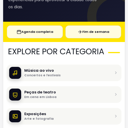
os dias.
Agenda completa
Fim de semana
EXPLORE POR CATEGORIA
Música ao vivo
Concertos e festivais
Peças de teatro
Em cena em Lisboa
Exposições
Arte e fotografia