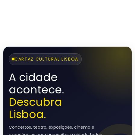
CARTAZ CULTURAL LISBOA
A cidade
acontece.
Descubra
Lisboa.
Concertos, teatro, exposições, cinema e
experiências para aproveitar a cidade todos