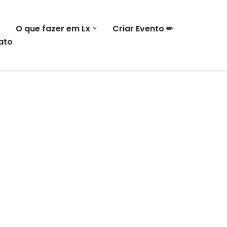
O que fazer em Lx
Criar Evento ✏
ato