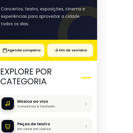
Concertos, teatro, exposições, cinema e
experiências para aproveitar a cidade
todos os dias.
Agenda completa
Fim de semana
EXPLORE POR
CATEGORIA
Música ao vivo
Concertos e festivais
Peças de teatro
Em cena em Lisboa