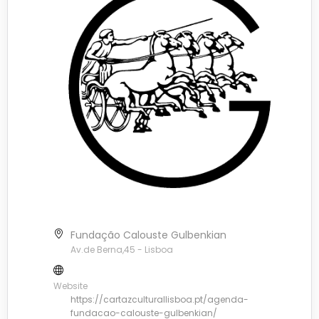
Fundação Calouste Gulbenkian
Av.de Berna,45 - Lisboa
Website
https://cartazculturallisboa.pt/agenda-
fundacao-calouste-gulbenkian/