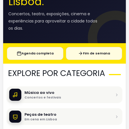
Lisboa.
Concertos, teatro, exposições, cinema e
experiências para aproveitar a cidade todos
os dias.
Agenda completa
Fim de semana
EXPLORE POR CATEGORIA
Música ao vivo
Concertos e festivais
Peças de teatro
Em cena em Lisboa