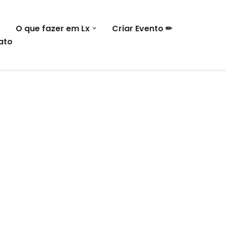
O que fazer em Lx
Criar Evento ✏
ato