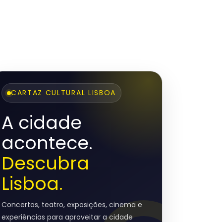
CARTAZ CULTURAL LISBOA
A cidade
acontece.
Descubra
Lisboa.
Concertos, teatro, exposições, cinema e
experiências para aproveitar a cidade