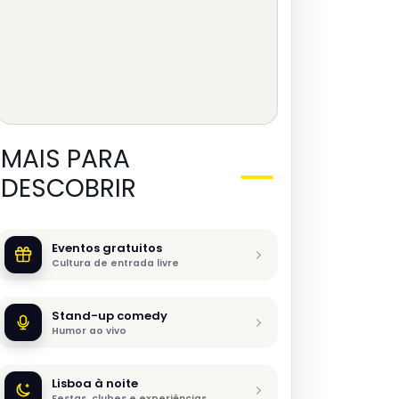
MAIS PARA
DESCOBRIR
Eventos gratuitos
Cultura de entrada livre
Stand-up comedy
Humor ao vivo
Lisboa à noite
Festas, clubes e experiências