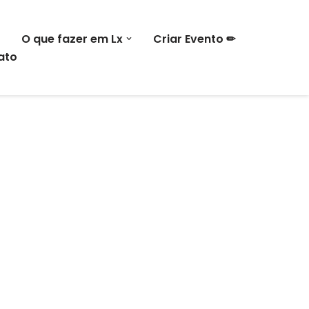
O que fazer em Lx
Criar Evento ✏
ato