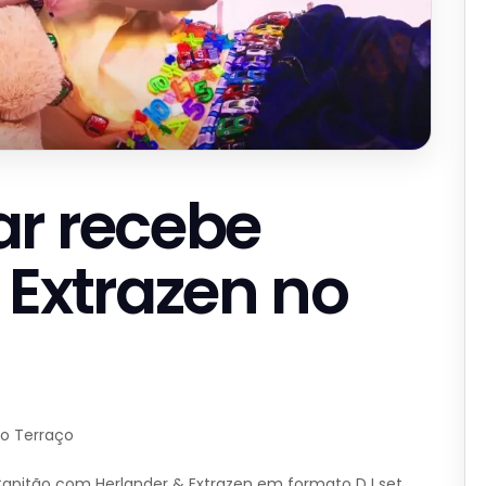
ar recebe
 Extrazen no
no Terraço
Capitão com Herlander & Extrazen em formato DJ set.