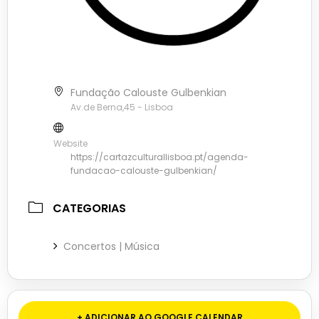
Fundação Calouste Gulbenkian
Av.de Berna,45 - Lisboa
Website
https://cartazculturallisboa.pt/agenda-
fundacao-calouste-gulbenkian/
CATEGORIAS
Concertos | Música
+ ADICIONAR AO GOOGLE CALENDAR