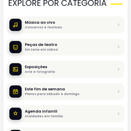
EXPLORE POR CATEGORIA
Música ao vivo
Concertos e festivais
Peças de teatro
Em cena em Lisboa
Exposições
Arte e fotografia
Este fim de semana
Planos para sábado e domingo
Agenda infantil
Atividades em família