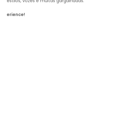
estilos, vozes e muitas gargalhadas.
erience!