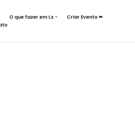
O que fazer em Lx
Criar Evento ✏
ato