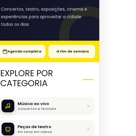
Concertos, teatro, exposições, cinema e
experiências para aproveitar a cidade
todos os dias.
Agenda completa
Fim de semana
EXPLORE POR
CATEGORIA
Música ao vivo
Concertos e festivais
Peças de teatro
Em cena em Lisboa