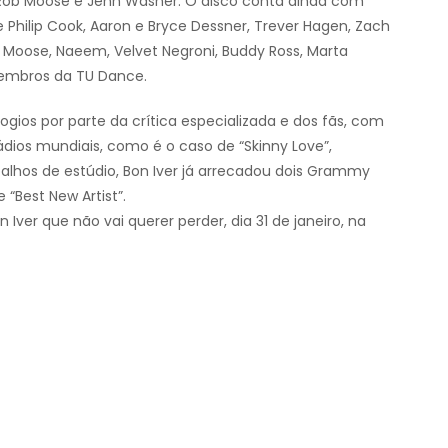
Rob Moose e Jenn Wasner. O disco conta ainda com
e Philip Cook, Aaron e Bryce Dessner, Trever Hagen, Zach
Moose, Naeem, Velvet Negroni, Buddy Ross, Marta
 membros da TU Dance.
logios por parte da crítica especializada e dos fãs, com
dios mundiais, como é o caso de “Skinny Love”,
balhos de estúdio, Bon Iver já arrecadou dois Grammy
 “Best New Artist”.
ver que não vai querer perder, dia 31 de janeiro, na