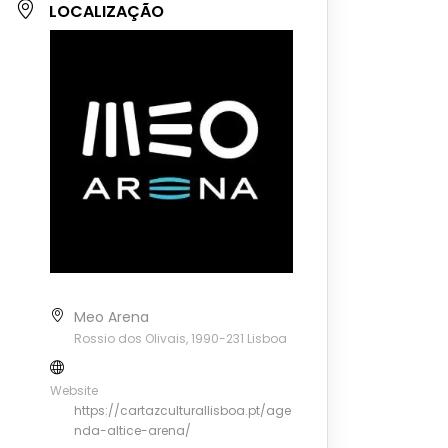
LOCALIZAÇÃO
Meo Arena
Rossio dos Olivais, 1990-231 Lisboa
Website
https://cartazculturallisboa.pt/age
nda-altice-arena/