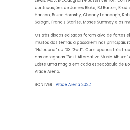
Lewis, Matt McCaughan e Justin Vernon, com 
contribuições de James Blake, BJ Burton, Brad 
Hanson, Bruce Hornsby, Channy Leaneagh, Rob 
Salogni, Francis Starlite, Moses Sumney e os
Os três discos editados foram alvo de fortes e
muitos dos temas a passarem nas principais rá
“Holocene” ou “33 ‘God’”. Com apenas três tra
nas categorias “Best Alternative Music Album” e
Existe uma magia em cada espectáculo de Bon I
Altice Arena.
BON IVER |
Altice Arena 2022