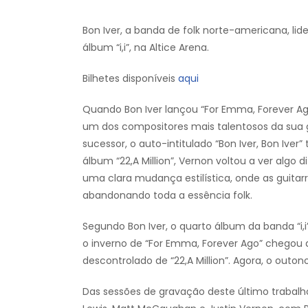
Bon Iver, a banda de folk norte-americana, li
álbum “i,i”, na Altice Arena.
Bilhetes disponíveis
aqui
Quando Bon Iver lançou “For Emma, Forever Ag
um dos compositores mais talentosos da sua g
sucessor, o auto-intitulado “Bon Iver, Bon Iver
álbum “22,A Million”, Vernon voltou a ver alg
uma clara mudança estilística, onde as guitarr
abandonando toda a essência folk.
Segundo Bon Iver, o quarto álbum da banda “i
o inverno de “For Emma, Forever Ago” chegou a 
descontrolado de “22,A Million”. Agora, o outon
Das sessões de gravação deste último trabalho