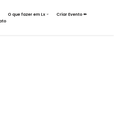
O que fazer em Lx
Criar Evento ✏
ato