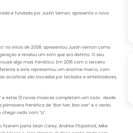
derada e fundada por Justin Vernon, apresenta o novo
o” no início de 2008, apresentou Justin Vernon como
eração e revelou um som que era distinto. O seu
” trouxe algo mais frenético. Em 2016 com o terceiro
o diferente e este representou um enorme marco, com
as acústicas são trocadas por teclados e sintetizadores,
,i” e estas 13 novas músicas completam um ciclo: desde
primavera frenética de “Bon Iver, Bon Iver” e o verão
o chega cedo com “i,i”.
 fizeram parte Sean Carey, Andrew Fitzpatrick, Mike