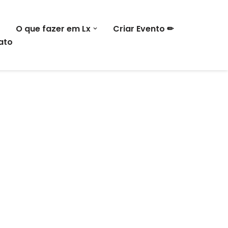
O que fazer em Lx
Criar Evento ✏
ato