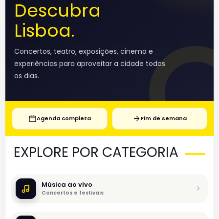
Descubra
Lisboa.
Concertos, teatro, exposições, cinema e
experiências para aproveitar a cidade todos
os dias.
Agenda completa
Fim de semana
EXPLORE POR CATEGORIA
Música ao vivo
Concertos e festivais