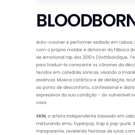
BLOODBORN
Auto-crooner e performer sediado em Lisboa,
com o próprio moldar e distorcer da fábrica
de emotional rap dos 2010’s (Gothboiclique, T
para traduzi-la consoante os cânones da décad
tecidos em catedrais sónicas, visando a iman
essência. Música catártica e de distilação, b
ao ponto de desconforto, confessional e diarís
expressivos da sua condição – do vulnerável n
caos.
SKIN
, o artista independente baseado em Lisb
misturando emo, hyperpop, trap e pop-punk. A
transparente, revelando histórias de lutas co