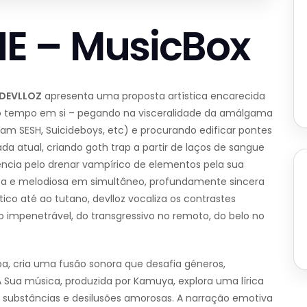
E – MusicBox
DEVLLOZ
apresenta uma proposta artística encarecida
 do tempo em si – pegando na visceralidade da amálgama
eam SESH, Suicideboys, etc) e procurando edificar pontes
a atual, criando goth trap a partir de laços de sangue
ência pelo drenar vampírico de elementos pela sua
ruta e melodiosa em simultâneo, profundamente sincera
tico até ao tutano, devlloz vocaliza os contrastes
o impenetrável, do transgressivo no remoto, do belo no
oa, cria uma fusão sonora que desafia géneros,
 Sua música, produzida por Kamuya, explora uma lírica
m substâncias e desilusões amorosas. A narração emotiva