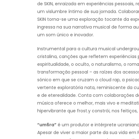
de SKIN, enraizada em experiências pessoais, 
um vislumbre íntimo de sua jornada. Colabora
SKIN torna-se uma exploração tocante da expe
ingressa na sua narrativa musical de forma a
um som único e inovador.
Instrumental para a cultura musical undergro
cristalina, canções que refletem experiênci
espiritualidade, o oculto, o naturalismo, o rom
transformação pessoal – as raízes dos acesso
sónico em que se cruzam o cloud rap, a psicadél
vertente exploratória nata, reminiscente da
e de eterealidade. Conta com colaborações de
música oferece o melhor, mais vivo e medita
hipervibrante que frost.y constrói, nos feitiç
“um6ra”
é um produtor e intérprete ucraniano
Apesar de viver a maior parte da sua vida em 