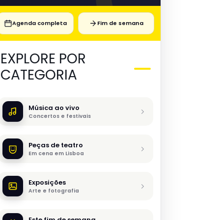
Agenda completa
Fim de semana
EXPLORE POR
CATEGORIA
Música ao vivo
Concertos e festivais
Peças de teatro
Em cena em Lisboa
Exposições
Arte e fotografia
Este fim de semana