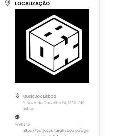
LOCALIZAÇÃO
MusicBox Lisboa
R. Nova do Carvalho 24, 1200-019
Lisboa
Website
https://cartazculturallisboa.pt/age