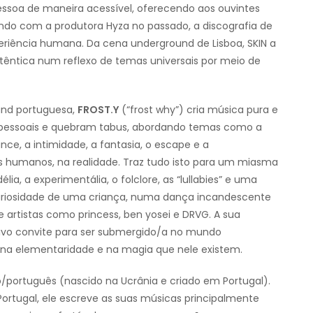
ressoa de maneira acessível, oferecendo aos ouvintes
ndo com a produtora Hyza no passado, a discografia de
riência humana. Da cena underground de Lisboa, SKIN a
utêntica num reflexo de temas universais por meio de
und portuguesa,
FROST.Y
(“frost why”) cria música pura e
as pessoais e quebram tabus, abordando temas como a
ance, a intimidade, a fantasia, o escape e a
s humanos, na realidade. Traz tudo isto para um miasma
ia, a experimentália, o folclore, as “lullabies” e uma
 curiosidade de uma criança, numa dança incandescente
 artistas como princess, ben yosei e DRVG. A sua
tivo convite para ser submergido/a no mundo
os, na elementaridade e na magia que nele existem.
/português (nascido na Ucrânia e criado em Portugal).
Portugal, ele escreve as suas músicas principalmente