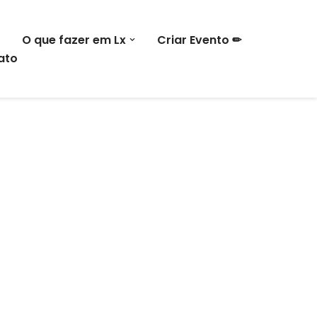
O que fazer em Lx
Criar Evento ✏
ato