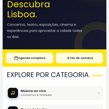
Descubra
Lisboa.
Concertos, teatro, exposições, cinema e
experiências para aproveitar a cidade todos
os dias.
Agenda completa
Fim de semana
EXPLORE POR CATEGORIA
Música ao vivo
Concertos e festivais