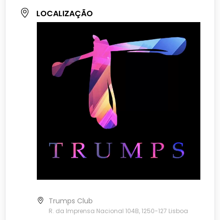
LOCALIZAÇÃO
Trumps Club
R. da Imprensa Nacional 104B, 1250-127 Lisboa