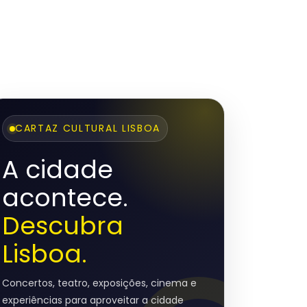
CARTAZ CULTURAL LISBOA
A cidade
acontece.
Descubra
Lisboa.
Concertos, teatro, exposições, cinema e
experiências para aproveitar a cidade