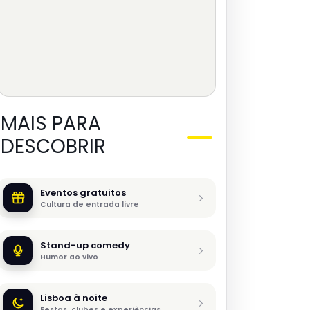
MAIS PARA
DESCOBRIR
Eventos gratuitos
Cultura de entrada livre
Stand-up comedy
Humor ao vivo
Lisboa à noite
Festas, clubes e experiências