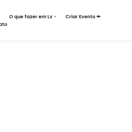
O que fazer em Lx
Criar Evento ✏
ato