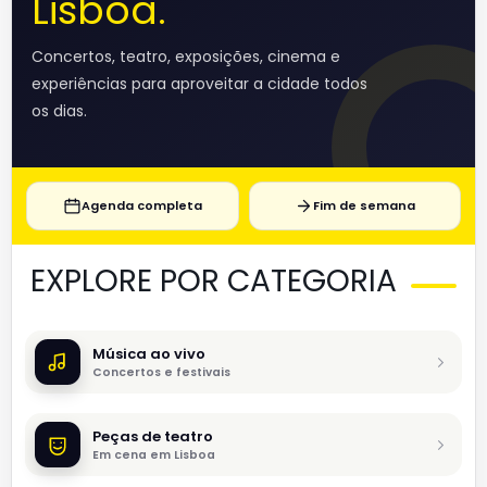
Lisboa.
Concertos, teatro, exposições, cinema e
experiências para aproveitar a cidade todos
os dias.
Agenda completa
Fim de semana
EXPLORE POR CATEGORIA
Música ao vivo
Concertos e festivais
Peças de teatro
Em cena em Lisboa