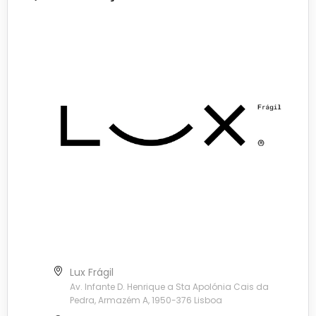
Lux Frágil
Av. Infante D. Henrique a Sta Apolónia Cais da
Pedra, Armazém A, 1950-376 Lisboa