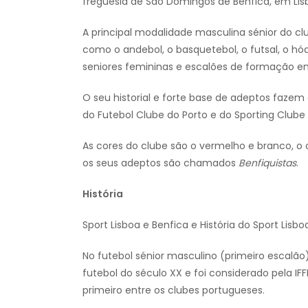
freguesia de São Domingos de Benfica, em Lis
A principal modalidade masculina sénior do c
como o andebol, o basquetebol, o futsal, o hó
seniores femininas e escalões de formação 
O seu historial e forte base de adeptos fazem
do Futebol Clube do Porto e do Sporting Clube
As cores do clube são o vermelho e branco, o
os seus adeptos são chamados
Benfiquistas
.
História
Sport Lisboa e Benfica e História do Sport Lisbo
No futebol sénior masculino (primeiro escalão),
futebol do século XX e foi considerado pela I
primeiro entre os clubes portugueses.