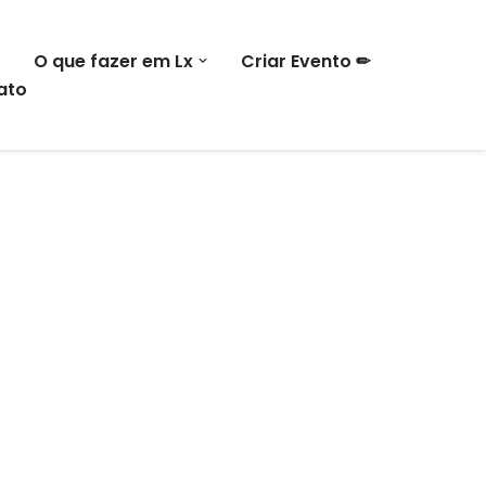
O que fazer em Lx
Criar Evento ✏
ato