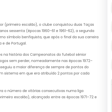
ior (primeiro escalão), o clube conquistou duas Taças
anos sessenta (épocas 1960–61 e 1961–62), a segunda
no símbolo benfiquista, que após o final da sua carreira
 e de Portugal.
ês na história dos Campeonatos do futebol sénior
0 jogos sem perder, nomeadamente nas épocas 1972–
nseguiu a maior diferença de sempre de pontos do
um sistema em que era atribuído 2 pontos por cada
 o número de vitórias consecutivas numa liga
primeiro escalão), alcançado entre as épocas 1971–72 e