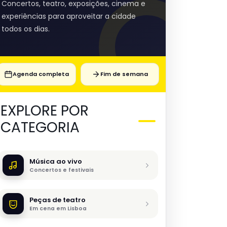
Concertos, teatro, exposições, cinema e
experiências para aproveitar a cidade
todos os dias.
Agenda completa
Fim de semana
EXPLORE POR
CATEGORIA
Música ao vivo
Concertos e festivais
Peças de teatro
Em cena em Lisboa