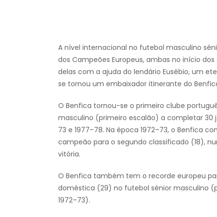
A nível internacional no futebol masculino sén
dos Campeões Europeus, ambas no início dos 
delas com a ajuda do lendário Eusébio, um eter
se tornou um embaixador itinerante do Benfica
O Benfica tornou-se o primeiro clube portugu
masculino (primeiro escalão) a completar 3
73 e 1977–78. Na época 1972–73, o Benfica co
campeão para o segundo classificado (18), n
vitória.
O Benfica também tem o recorde europeu para
doméstica (29) no futebol sénior masculino (
1972–73).