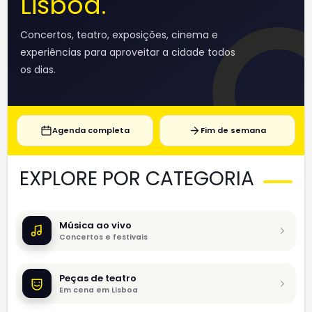
Lisboa.
Concertos, teatro, exposições, cinema e
experiências para aproveitar a cidade todos
os dias.
Agenda completa
Fim de semana
EXPLORE POR CATEGORIA
Música ao vivo
Concertos e festivais
Peças de teatro
Em cena em Lisboa