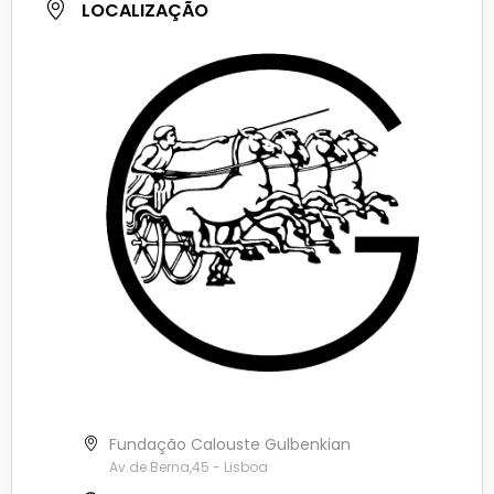
LOCALIZAÇÃO
Fundação Calouste Gulbenkian
Av.de Berna,45 - Lisboa