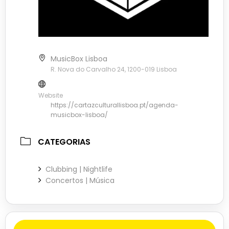
MusicBox Lisboa
R. Nova do Carvalho 24, 1200-019 Lisboa
Website
https://cartazculturallisboa.pt/agenda-
musicbox-lisboa/
CATEGORIAS
Clubbing | Nightlife
Concertos | Música