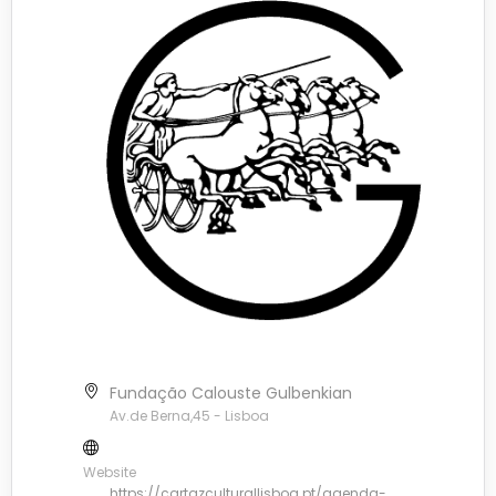
Fundação Calouste Gulbenkian
Av.de Berna,45 - Lisboa
Website
https://cartazculturallisboa.pt/agenda-