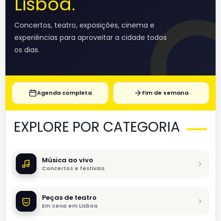
Lisboa.
Concertos, teatro, exposições, cinema e
experiências para aproveitar a cidade todos
os dias.
Agenda completa
Fim de semana
EXPLORE POR CATEGORIA
Música ao vivo
Concertos e festivais
Peças de teatro
Em cena em Lisboa