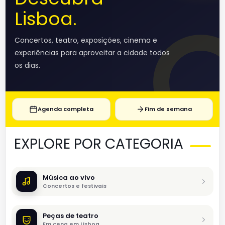
Lisboa.
Concertos, teatro, exposições, cinema e
experiências para aproveitar a cidade todos
os dias.
Agenda completa
Fim de semana
EXPLORE POR CATEGORIA
Música ao vivo
Concertos e festivais
Peças de teatro
Em cena em Lisboa