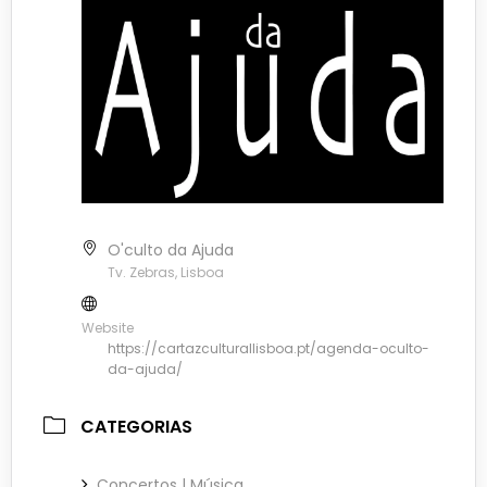
O'culto da Ajuda
Tv. Zebras, Lisboa
Website
https://cartazculturallisboa.pt/agenda-oculto-
da-ajuda/
CATEGORIAS
Concertos | Música