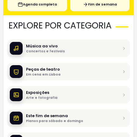
Agenda completa
Fim de semana
EXPLORE POR CATEGORIA
Música ao vivo
Concertos e festivais
Peças de teatro
Em cena em Lisboa
Exposições
Arte e fotografia
Este fim de semana
Planos para sábado e domingo