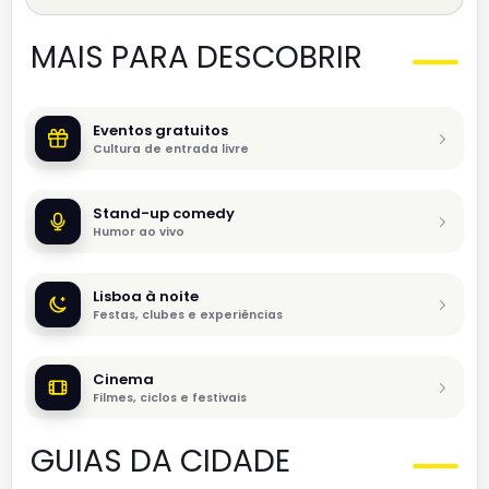
MAIS PARA DESCOBRIR
Eventos gratuitos
Cultura de entrada livre
Stand-up comedy
Humor ao vivo
Lisboa à noite
Festas, clubes e experiências
Cinema
Filmes, ciclos e festivais
GUIAS DA CIDADE