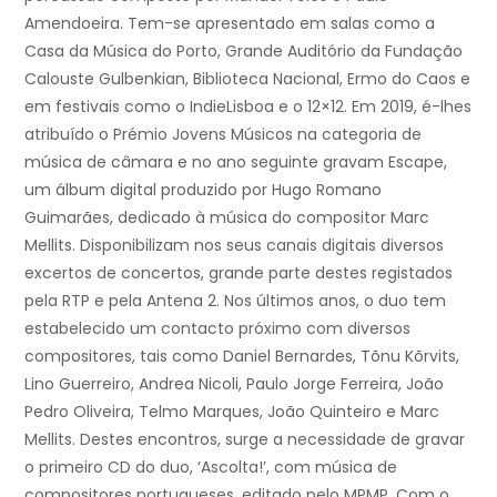
Amendoeira. Tem-se apresentado em salas como a
Casa da Música do Porto, Grande Auditório da Fundação
Calouste Gulbenkian, Biblioteca Nacional, Ermo do Caos e
em festivais como o IndieLisboa e o 12×12. Em 2019, é-lhes
atribuído o Prémio Jovens Músicos na categoria de
música de câmara e no ano seguinte gravam Escape,
um álbum digital produzido por Hugo Romano
Guimarães, dedicado à música do compositor Marc
Mellits. Disponibilizam nos seus canais digitais diversos
excertos de concertos, grande parte destes registados
pela RTP e pela Antena 2. Nos últimos anos, o duo tem
estabelecido um contacto próximo com diversos
compositores, tais como Daniel Bernardes, Tõnu Kõrvits,
Lino Guerreiro, Andrea Nicoli, Paulo Jorge Ferreira, João
Pedro Oliveira, Telmo Marques, João Quinteiro e Marc
Mellits. Destes encontros, surge a necessidade de gravar
o primeiro CD do duo, ‘Ascolta!’, com música de
compositores portugueses, editado pelo MPMP. Com o