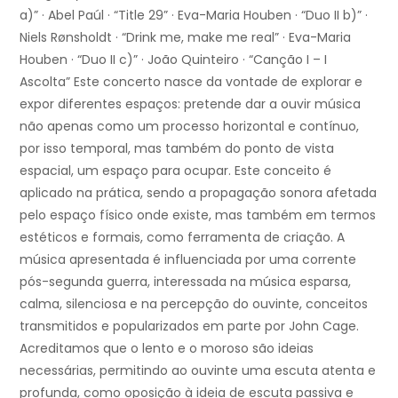
a)” · Abel Paúl · “Title 29” · Eva-Maria Houben · “Duo II b)” ·
Niels Rønsholdt · “Drink me, make me real” · Eva-Maria
Houben · “Duo II c)” · João Quinteiro · “Canção I – I
Ascolta” Este concerto nasce da vontade de explorar e
expor diferentes espaços: pretende dar a ouvir música
não apenas como um processo horizontal e contínuo,
por isso temporal, mas também do ponto de vista
espacial, um espaço para ocupar. Este conceito é
aplicado na prática, sendo a propagação sonora afetada
pelo espaço físico onde existe, mas também em termos
estéticos e formais, como ferramenta de criação. A
música apresentada é influenciada por uma corrente
pós-segunda guerra, interessada na música esparsa,
calma, silenciosa e na percepção do ouvinte, conceitos
transmitidos e popularizados em parte por John Cage.
Acreditamos que o lento e o moroso são ideias
necessárias, permitindo ao ouvinte uma escuta atenta e
profunda, como oposição à ideia de escuta passiva e