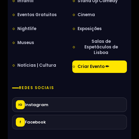
Infantil
Stand Up Comedy
Eventos Gratuitos
Cinema
Nightlife
Exposições
Salas de
Museus
Espetáculos de
Lisboa
Notícias | Cultura
Criar Evento ✏
REDES SOCIAIS
Instagram
IG
Facebook
f