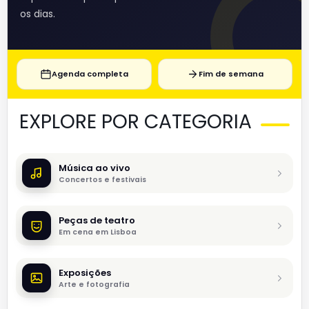
os dias.
Agenda completa
Fim de semana
EXPLORE POR CATEGORIA
Música ao vivo
Concertos e festivais
Peças de teatro
Em cena em Lisboa
Exposições
Arte e fotografia