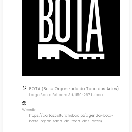
BOTA (Base Organizada da Toca das Artes)
Largo Santa Bárbara 3d, 1150-287 Lisboa
Website
https://cartazculturallisboa.pt/agenda-bota-
base-organizada-da-toca-das-artes/