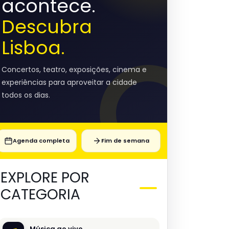
acontece.
Descubra
Lisboa.
Concertos, teatro, exposições, cinema e
experiências para aproveitar a cidade
todos os dias.
Agenda completa
Fim de semana
EXPLORE POR
CATEGORIA
Música ao vivo