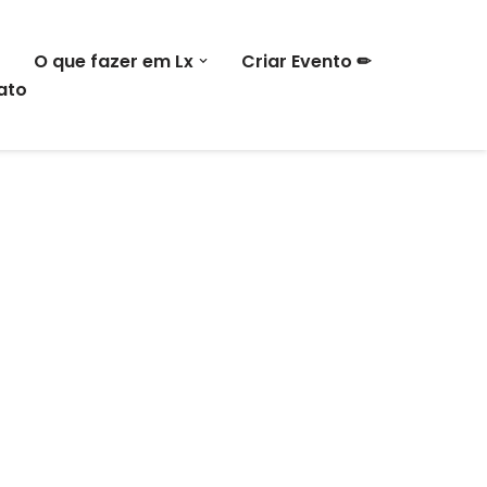
O que fazer em Lx
Criar Evento ✏
ato