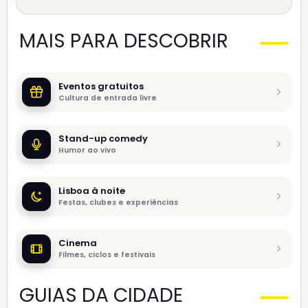
MAIS PARA DESCOBRIR
Eventos gratuitos
Cultura de entrada livre
Stand-up comedy
Humor ao vivo
Lisboa à noite
Festas, clubes e experiências
Cinema
Filmes, ciclos e festivais
GUIAS DA CIDADE