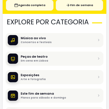
Agenda completa
Fim de semana
EXPLORE POR CATEGORIA
Música ao vivo
Concertos e festivais
Peças de teatro
Em cena em Lisboa
Exposições
Arte e fotografia
Este fim de semana
Planos para sábado e domingo