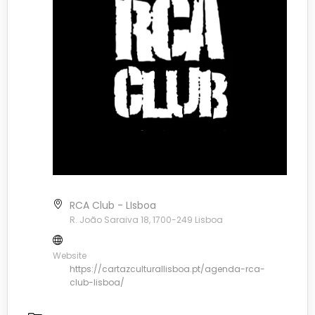
RCA Club - LIsboa
R. João Saraiva 18, 1700-249 Lisboa
Website
https://cartazculturallisboa.pt/agenda-rca-
club-lisboa/