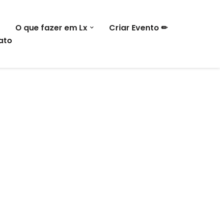
O que fazer em Lx
Criar Evento ✏
ato