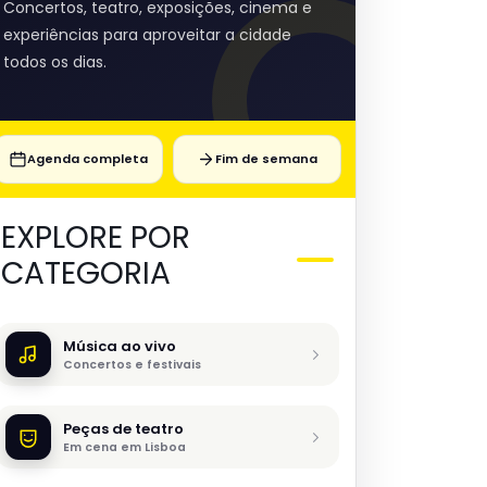
Concertos, teatro, exposições, cinema e
experiências para aproveitar a cidade
todos os dias.
Agenda completa
Fim de semana
EXPLORE POR
CATEGORIA
Música ao vivo
Concertos e festivais
Peças de teatro
Em cena em Lisboa