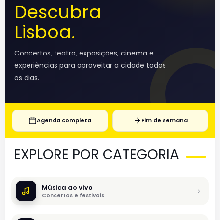
Descubra
Lisboa.
Concertos, teatro, exposições, cinema e
experiências para aproveitar a cidade todos
os dias.
Agenda completa
Fim de semana
EXPLORE POR CATEGORIA
Música ao vivo
Concertos e festivais