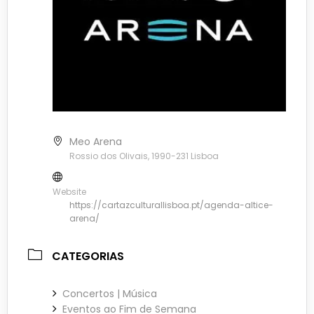
Meo Arena
Rossio dos Olivais, 1990-231 Lisboa
Website
https://cartazculturallisboa.pt/agenda-altice-
arena/
CATEGORIAS
Concertos | Música
Eventos ao Fim de Semana