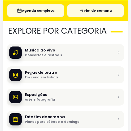
Agenda completa
Fim de semana
EXPLORE POR CATEGORIA
Música ao vivo
Concertos e festivais
Peças de teatro
Em cena em Lisboa
Exposições
Arte e fotografia
Este fim de semana
Planos para sábado e domingo