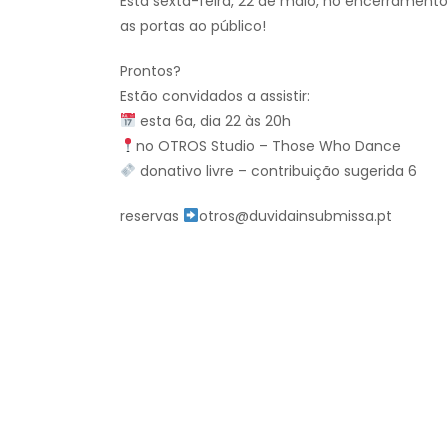
Esta sexta-feira, 22 de maio, no encerramento
as portas ao público!
Prontos?
Estão convidados a assistir:
esta 6a, dia 22 às 20h
no OTROS Studio – Those Who Dance
donativo livre – contribuição sugerida 6
reservas
otros@duvidainsubmissa.pt