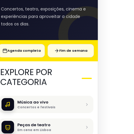
Concertos, teatro, exposições, cinema e
experiências para aproveitar a cidade
todos os dias.
Agenda completa
Fim de semana
EXPLORE POR
CATEGORIA
Música ao vivo
Concertos e festivais
Peças de teatro
Em cena em Lisboa