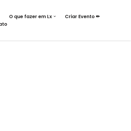
O que fazer em Lx
Criar Evento ✏
ato