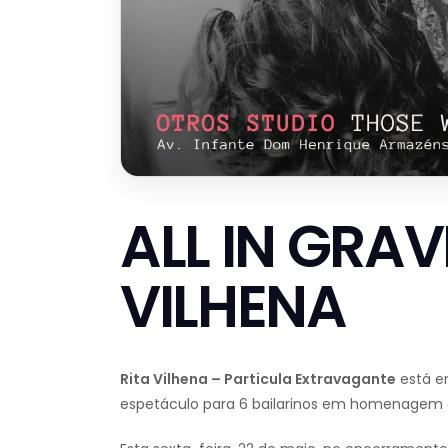
ALL IN GRAVI
VILHENA
Rita Vilhena – Particula Extravagante
está e
espetáculo para 6 bailarinos em homenagem 