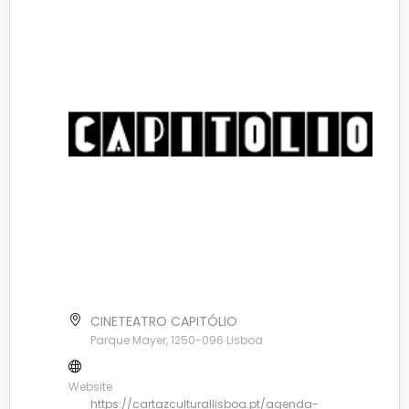
CINETEATRO CAPITÓLIO
Parque Mayer, 1250-096 Lisboa
Website
https://cartazculturallisboa.pt/agenda-