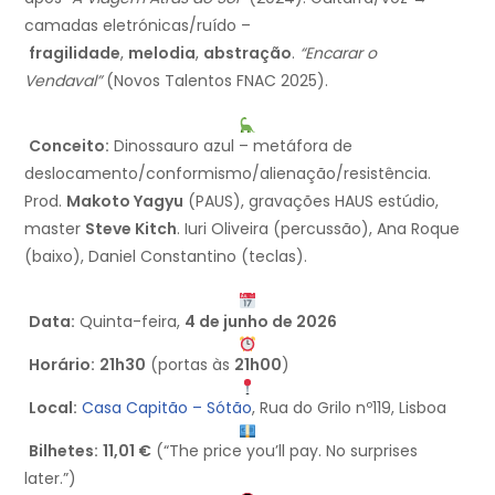
camadas eletrónicas/ruído –
fragilidade
,
melodia
,
abstração
.
“Encarar o
Vendaval”
(Novos Talentos FNAC 2025).
Conceito:
Dinossauro azul – metáfora de
deslocamento/conformismo/alienação/resistência.
Prod.
Makoto Yagyu
(PAUS), gravações HAUS estúdio,
master
Steve Kitch
. Iuri Oliveira (percussão), Ana Roque
(baixo), Daniel Constantino (teclas).
Data:
Quinta-feira,
4 de junho de 2026
Horário:
21h30
(portas às
21h00
)
Local:
Casa Capitão – Sótão
, Rua do Grilo nº119, Lisboa
Bilhetes:
11,01 €
(“The price you’ll pay. No surprises
later.”)