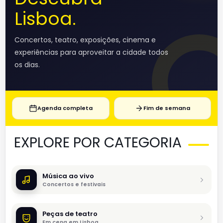
Lisboa.
Concertos, teatro, exposições, cinema e
experiências para aproveitar a cidade todos
os dias.
Agenda completa
Fim de semana
EXPLORE POR CATEGORIA
Música ao vivo
Concertos e festivais
Peças de teatro
Em cena em Lisboa