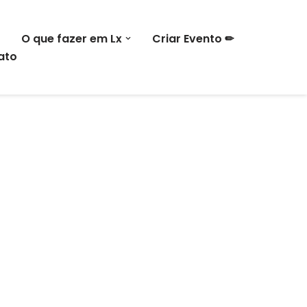
O que fazer em Lx
Criar Evento ✏
ato