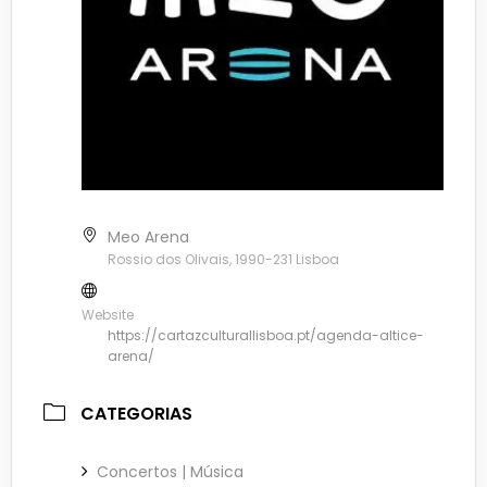
Meo Arena
Rossio dos Olivais, 1990-231 Lisboa
Website
https://cartazculturallisboa.pt/agenda-altice-
arena/
CATEGORIAS
Concertos | Música