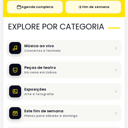
Agenda completa
Fim de semana
EXPLORE POR CATEGORIA
Música ao vivo
Concertos e festivais
Peças de teatro
Em cena em Lisboa
Exposições
Arte e fotografia
Este fim de semana
Planos para sábado e domingo