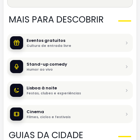
MAIS PARA DESCOBRIR
Eventos gratuitos
Cultura de entrada livre
Stand-up comedy
Humor ao vivo
Lisboa à noite
Festas, clubes e experiências
Cinema
Filmes, ciclos e festivais
GUIAS DA CIDADE